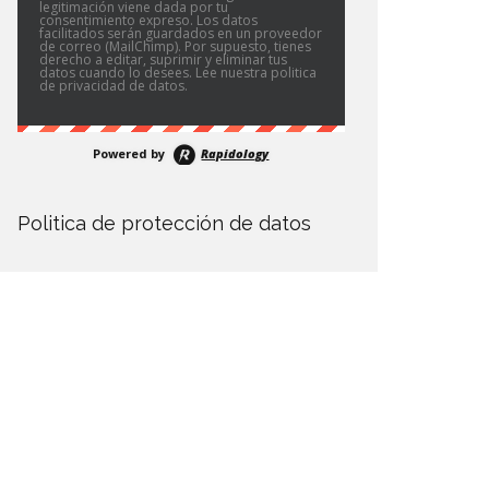
legitimación viene dada por tu
consentimiento expreso. Los datos
facilitados serán guardados en un proveedor
de correo (MailChimp). Por supuesto, tienes
derecho a editar, suprimir y eliminar tus
datos cuando lo desees. Lee nuestra politica
de privacidad de datos.
Powered by
Rapidology
Politica de protección de datos