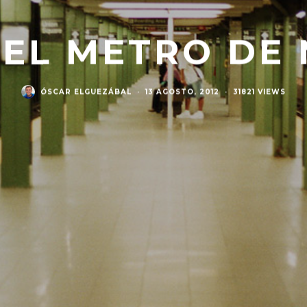
EL METRO DE
ÓSCAR ELGUEZÁBAL
·
13 AGOSTO, 2012
·
31821 VIEWS