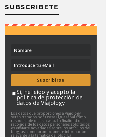
SUBSCRIBETE
Suscribirse
Si, he leído y acepto la
politica de protección de
datos de Viajology
Los datos que proporciones a Viajology
serán tratados por Óscar Elguezábal como
responsable de esta web. La finalidad de la
recogida de los datos personales solicitados
es enviarte novedades sobre los artículos del
blog, así como promociones e información
relevante a la temática del blog. La