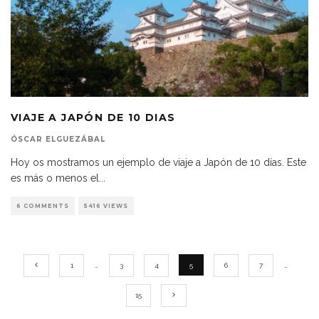
VIAJE A JAPÓN DE 10 DIAS
ÓSCAR ELGUEZÁBAL
Hoy os mostramos un ejemplo de viaje a Japón de 10 días. Este
es más o menos el
...
6 COMMENTS
5416 VIEWS
1
…
3
4
5
6
7
…
15