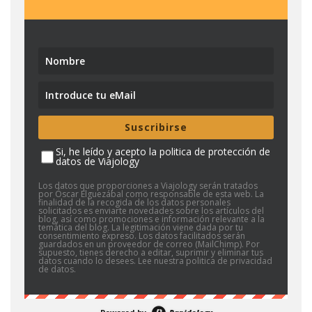
Suscribirse
Si, he leído y acepto la politica de protección de
datos de Viajology
Los datos que proporciones a Viajology serán tratados
por Óscar Elguezábal como responsable de esta web. La
finalidad de la recogida de los datos personales
solicitados es enviarte novedades sobre los artículos del
blog, así como promociones e información relevante a la
temática del blog. La legitimación viene dada por tu
consentimiento expreso. Los datos facilitados serán
guardados en un proveedor de correo (MailChimp). Por
supuesto, tienes derecho a editar, suprimir y eliminar tus
datos cuando lo desees. Lee nuestra politica de privacidad
de datos.