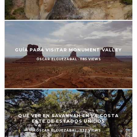
GUÍA PARA VISITAR MONUMENT VALLEY
ÓSCAR ELGUEZÁBAL
·
1185 VIEWS
QUÉ VER EN SAVANNAH EN LA COSTA
ESTE DE ESTADOS UNIDOS
ÓSCAR ELGUEZÁBAL
·
1132 VIEWS