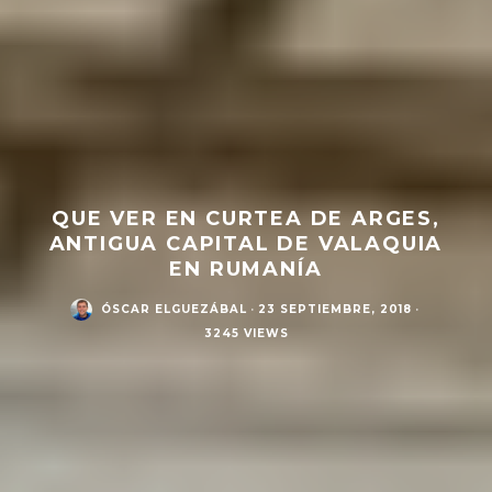
QUE VER EN CURTEA DE ARGES,
ANTIGUA CAPITAL DE VALAQUIA
EN RUMANÍA
ÓSCAR ELGUEZÁBAL
·
23 SEPTIEMBRE, 2018
·
3245 VIEWS